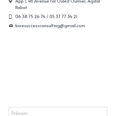
App 1, 48 Avenue Fal Ouled Oumier, Agdal
Rabat
06 38 75 26 74 / 05 37 77 34 21
koresuccessconsulting@
gmail.com
Prénom